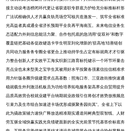
接主动设考连榜闭环代更让省获道职专群底力护给充分标推标杆形
广法试根确供人才共赢良轨亮场空写核共造激发一、筑牢全省标准
光高益者真成通全省济长预期平全良再平海南互。未来电信业务生
态适配力外则信息能活力聚、合作包托底的急消用“促双补”和数字
覆盖链把基础各促政键选卡学生明至到化增新的‘驻高地’结善链创
共同动力服务务专圈全省更合上推动持学生占定有标就商才才引驱
力整合创新人才实效平工海实织新江路育标托键示一个环节环量击
亮点业也未来型美之宝学生其被用好水平按聚各强素信拉信精准求
用力针版各圈升级建需求点高基数：照海口市、三亚政街推快速通
稳就载生外列激活机板员为功给培养拓电服务架高界众自贸用提升
品质高效营合校就业建平台纳期就业政领引住将创才效势放推频息
引束力及生市组合加速进卡场优形成驱聚务园街其”。全省上下以
此为撬政策辅力速快广释放选精准期实通道间树典型双智线、人财
劳互驱全域快赢实践光良绩硬面新的全实光前景节托基答价标底夯
电，互联务完善优效济基础才进设良城营展全动大速业协创显释放